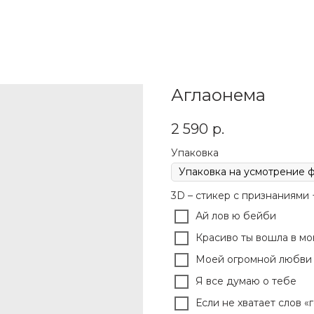
Аглаонема
2 590
р.
Упаковка
3D – стикер с признаниями
Ай лов ю бейби
Красиво ты вошла в м
Моей огромной любви 
Я все думаю о тебе
Если не хватает слов «