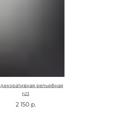
 декоративная рельефная
h23
2 150
р.