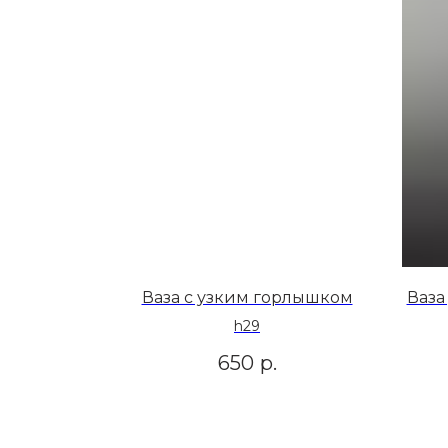
Ваза с узким горлышком
Ваза
h29
650
р.