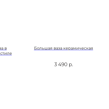
за в
Большая ваза керамическая
стиле
3 490
р.